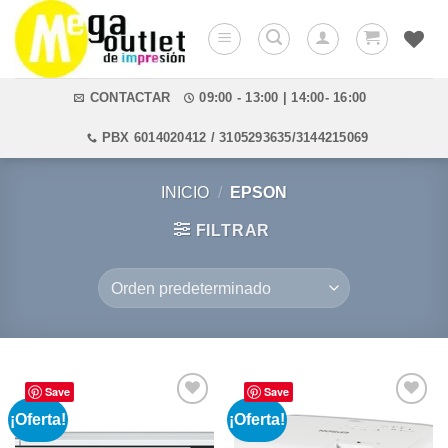
Saltar
al
contenido
CONTACTAR
09:00 - 13:00 | 14:00- 16:00
PBX 6014020412 / 3105293635/3144215069
INICIO
/
EPSON
FILTRAR
Save
Save
¡Oferta!
¡Oferta!
Añadir
Añadir
a la
a la
lista de
lista de