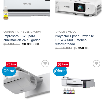
deseos
deseos
COMBOS PARA SUBLIMACIÓN
IMAGEN Y VIDEO
Impresora F570 para
Proyector Epson Powerlite
sublimación 24 pulgadas
109W 4.000 lúmenes
reformateado
El
El
$
9.500.000
$
6.890.000
precio
precio
El
El
$
2.800.000
$
2.350.000
original
actual
precio
precio
era:
es:
original
actual
$9.500.000.
$6.890.000.
era:
es:
$2.800.000.
$2.350.00
Save
Save
¡Oferta!
¡Oferta!
Añadir
Añadir
a la
a la
lista de
lista de
deseos
deseos