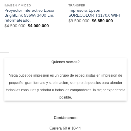
IMAGEN Y VIDEO
TRANSFER
Proyector Interactivo Epson
Impresora Epson
BrightLink 536Wi 3400 Lm.
SURECOLOR T3170X WIFI
reformateado.
El
El
$
9.500.000
$
6.850.000
precio
precio
El
El
$
4.500.000
$
4.000.000
original
actual
precio
precio
era:
es:
original
actual
$9.500.000.
$6.850.00
era:
es:
$4.500.000.
$4.000.000.
Quienes somos?
Mega outlet de impresión es un grupo de especialistas en impresión de
pequeño, gran formato y sublimación, siempre dispuestos para atender
todas las consultas y brindar a todos los compradores la mejor experiencia
posible.
Contáctenos:
Carrera 60 # 10-44