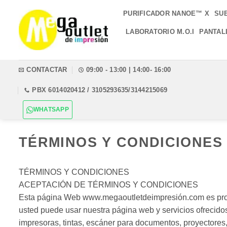
Saltar
PURIFICADOR NANOE™ X
SU
al
contenido
LABORATORIO M.O.I
PANTAL
CONTACTAR
09:00 - 13:00 | 14:00- 16:00
PBX 6014020412 / 3105293635/3144215069
WHATSAPP
TÉRMINOS Y CONDICIONES
TÉRMINOS Y CONDICIONES
ACEPTACIÓN DE TÉRMINOS Y CONDICIONES
Esta página Web www.megaoutletdeimpresión.com es prop
usted puede usar nuestra página web y servicios ofrecidos
impresoras, tintas, escáner para documentos, proyectores,