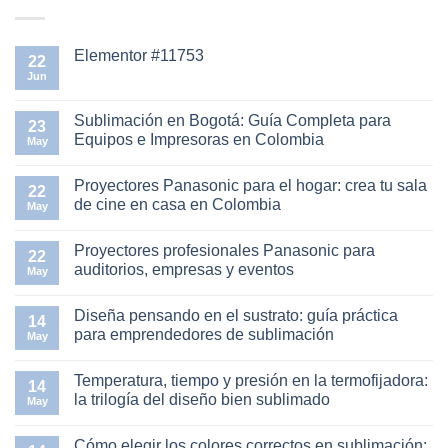
Elementor #11753
22
Jun
No
hay
comentarios
en
Sublimación en Bogotá: Guía Completa para
23
Elementor
Equipos e Impresoras en Colombia
#11753
May
No
hay
Proyectores Panasonic para el hogar: crea tu sala
comentarios
22
en
de cine en casa en Colombia
May
Sublimación
en
No
Bogotá:
hay
Proyectores profesionales Panasonic para
Guía
comentarios
22
Completa
en
auditorios, empresas y eventos
May
para
Proyectores
Equipos
Panasonic
No
e
para
hay
Diseña pensando en el sustrato: guía práctica
Impresoras
el
comentarios
14
en
hogar:
en
para emprendedores de sublimación
May
Colombia
crea
Proyectores
tu
profesionales
No
sala
Panasonic
hay
Temperatura, tiempo y presión en la termofijadora:
de
para
comentarios
14
cine
auditorios,
en
la trilogía del diseño bien sublimado
May
en
empresas
Diseña
casa
y
pensando
No
en
eventos
en
hay
Cómo elegir los colores correctos en sublimación:
Colombia
el
comentarios