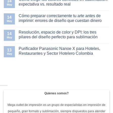
14
sustrato:
en
expectativa vs. resultado real
May
guía
Temperatura,
práctica
tiempo
No
para
y
hay
Cómo preparar correctamente tu arte antes de
emprendedores
presión
comentarios
14
de
en
en
imprimir: errores de diseño que cuestan dinero
May
sublimación
la
Cómo
termofijadora:
elegir
No
la
los
hay
Resolución, espacio de color y DPI: los tres
trilogía
colores
comentarios
14
del
correctos
en
pilares del diseño perfecto para sublimación
May
diseño
en
Cómo
bien
sublimación:
preparar
No
sublimado
expectativa
correctamente
hay
Purificador Panasonic Nanoe X para Hoteles,
vs.
tu
comentarios
13
resultado
arte
en
Restaurantes y Sector Hotelero Colombia
May
real
antes
Resolución,
de
espacio
No
imprimir:
de
hay
errores
color
comentarios
de
y
en
diseño
DPI:
Purificador
que
los
Panasonic
cuestan
tres
Nanoe
dinero
pilares
X
del
para
diseño
Hoteles,
perfecto
Restaurantes
Quienes somos?
para
y
sublimación
Sector
Hotelero
Colombia
Mega outlet de impresión es un grupo de especialistas en impresión de
pequeño, gran formato y sublimación, siempre dispuestos para atender