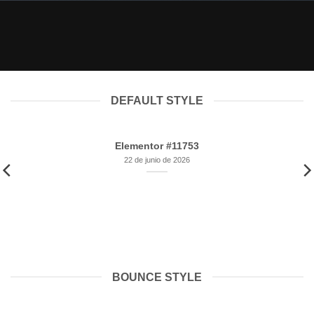
IMPRESORAS Y TINTAS PARA ESCRITORIO CONSEJOS PARA
EMPRENDEDORES DE SUBLIMACIÓN
s
Elementor #11753
n
22 de junio de 2026
DEFAULT STYLE
Elementor #11753
22 de junio de 2026
BOUNCE STYLE