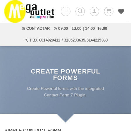
Saltar
al
contenido
CONTACTAR
09:00 - 13:00 | 14:00- 16:00
PBX 6014020412 / 3105293635/3144215069
CREATE POWERFUL
FORMS
Create Powerful forms with the integrated
Contact Form 7 Plugin.
SIMPLE CONTACT FORM