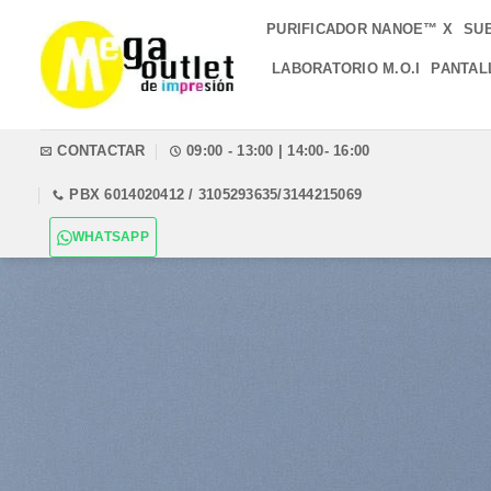
Saltar
PURIFICADOR NANOE™ X
SU
al
contenido
LABORATORIO M.O.I
PANTAL
CONTACTAR
09:00 - 13:00 | 14:00- 16:00
PBX 6014020412 / 3105293635/3144215069
WHATSAPP