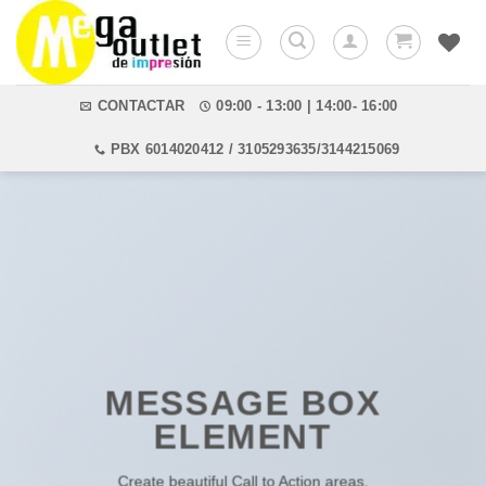
Saltar
al
contenido
CONTACTAR
09:00 - 13:00 | 14:00- 16:00
PBX 6014020412 / 3105293635/3144215069
MESSAGE BOX
ELEMENT
Create beautiful Call to Action areas.