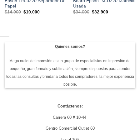
Epson Tm-u220 Separador De
Board EpsonTM-U220 Matricial
Papel
Usada
El
El
El
El
$
14.900
$
10.000
$
34.000
$
32.900
precio
precio
precio
precio
original
actual
original
actual
era:
es:
era:
es:
$14.900.
$10.000.
$34.000.
$32.900.
Quienes somos?
Mega outlet de impresión es un grupo de especialistas en impresión de
pequeño, gran formato y sublimación, siempre dispuestos para atender
todas las consultas y brindar a todos los compradores la mejor experiencia
posible.
Contáctenos:
Carrera 60 # 10-44
Centro Comercial Outlet 60
Local 106