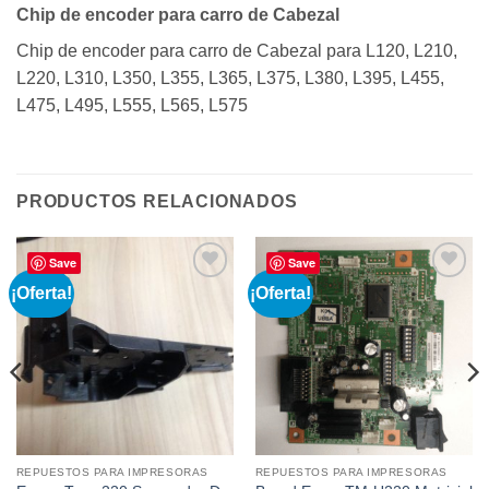
Chip de encoder para carro de Cabezal
Chip de encoder para carro de Cabezal para L120, L210,
L220, L310, L350, L355, L365, L375, L380, L395, L455,
L475, L495, L555, L565, L575
PRODUCTOS RELACIONADOS
Save
Save
¡Oferta!
¡Oferta!
Añadir
Añadir
a la
a la
lista de
lista de
deseos
deseos
REPUESTOS PARA IMPRESORAS
REPUESTOS PARA IMPRESORAS