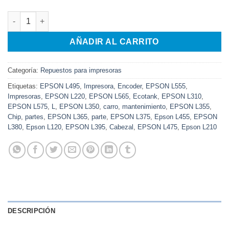
Chip de encoder para carro de Cabezal cantidad
AÑADIR AL CARRITO
Categoría:
Repuestos para impresoras
Etiquetas:
EPSON L495
,
Impresora
,
Encoder
,
EPSON L555
,
Impresoras
,
EPSON L220
,
EPSON L565
,
Ecotank
,
EPSON L310
,
EPSON L575
,
L
,
EPSON L350
,
carro
,
mantenimiento
,
EPSON L355
,
Chip
,
partes
,
EPSON L365
,
parte
,
EPSON L375
,
Epson L455
,
EPSON
L380
,
Epson L120
,
EPSON L395
,
Cabezal
,
EPSON L475
,
Epson L210
DESCRIPCIÓN