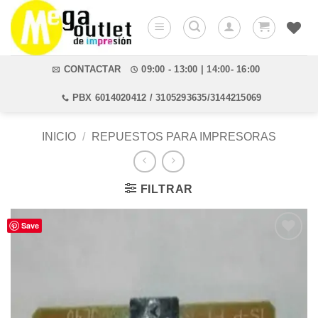
Saltar
al
contenido
CONTACTAR
09:00 - 13:00 | 14:00- 16:00
PBX 6014020412 / 3105293635/3144215069
INICIO
/
REPUESTOS PARA IMPRESORAS
FILTRAR
Save
Añadir
a la
lista de
deseos