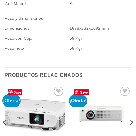
Wall Mount
Si
Peso y dimensiones
Dimensiones
1678x232x1082 mm
Peso con Caja
65 Kgr
Peso neto
55 Kgr
PRODUCTOS RELACIONADOS
Save
Save
¡Oferta!
¡Oferta!
Añadir
Añadir
a la
a la
lista de
lista de
deseos
deseos