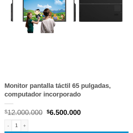
Monitor pantalla táctil 65 pulgadas,
computador incorporado
El
El
12.000.000
6.500.000
$
$
precio
precio
Monitor pantalla táctil 65 pulgadas, computador incorporado c
original
actual