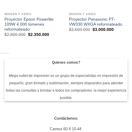
IMAGEN Y VIDEO
IMAGEN Y VIDEO
Proyector Epson Powerlite
Proyector Panasonic PT-
109W 4.000 lúmenes
VW330 WXGA reformateado.
reformateado
El
El
$
3.500.000
$
3.000.000
precio
precio
El
El
$
2.800.000
$
2.350.000
original
actual
precio
precio
era:
es:
original
actual
$3.500.000.
$3.000.00
era:
es:
000.
$2.800.000.
$2.350.000.
Quienes somos?
Mega outlet de impresión es un grupo de especialistas en impresión de
pequeño, gran formato y sublimación, siempre dispuestos para atender
todas las consultas y brindar a todos los compradores la mejor experiencia
posible.
Contáctenos:
Carrera 60 # 10-44