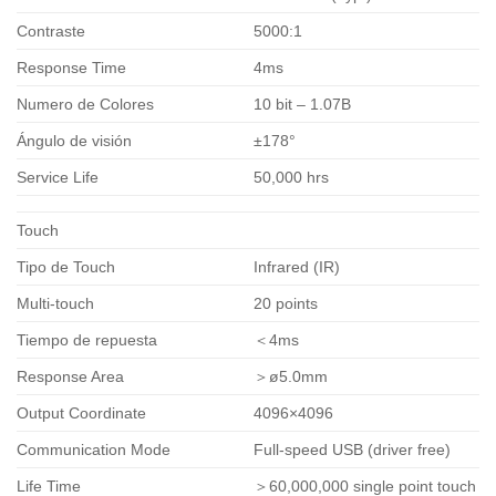
Contraste
5000:1
Response Time
4ms
Numero de Colores
10 bit – 1.07B
Ángulo de visión
±178°
Service Life
50,000 hrs
Touch
Tipo de Touch
Infrared (IR)
Multi-touch
20 points
Tiempo de repuesta
＜4ms
Response Area
＞ø5.0mm
Output Coordinate
4096×4096
Communication Mode
Full-speed USB (driver free)
Life Time
＞60,000,000 single point touch