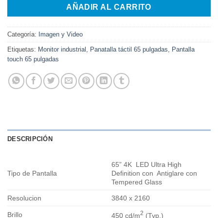
era:
es:
AÑADIR AL CARRITO
$12.000.000.
$6.500.000.
Categoría:
Imagen y Video
Etiquetas:
Monitor industrial
,
Panatalla táctil 65 pulgadas
,
Pantalla
touch 65 pulgadas
DESCRIPCIÓN
65” 4K LED Ultra High
Tipo de Pantalla
Definition con Antiglare con
Tempered Glass
Resolucion
3840 x 2160
2
Brillo
450 cd/m
(Typ.)