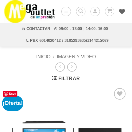
Saltar
al
contenido
CONTACTAR
09:00 - 13:00 | 14:00- 16:00
PBX 6014020412 / 3105293635/3144215069
INICIO
/
IMAGEN Y VIDEO
FILTRAR
Save
¡Oferta!
Añadir
a la
lista de
deseos