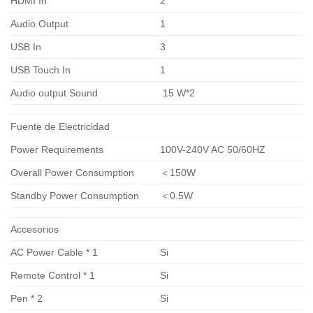
HDMI In
2
Audio Output
1
USB In
3
USB Touch In
1
Audio output Sound
15 W*2
Fuente de Electricidad
Power Requirements
100V-240V AC 50/60HZ
Overall Power Consumption
＜150W
Standby Power Consumption
＜0.5W
Accesorios
AC Power Cable * 1
Si
Remote Control * 1
Si
Pen * 2
Si