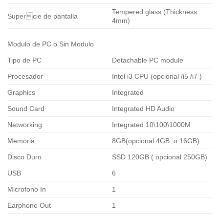
Tempered glass (Thickness:
Supercie de pantalla
4mm)
Modulo de PC o Sin Modulo
Tipo de PC
Detachable PC module
Procesador
Intel i3 CPU (opcional /i5 /i7 )
Graphics
Integrated
Sound Card
Integrated HD Audio
Networking
Integrated 10\100\1000M
Memoria
8GB(opcional 4GB o 16GB)
Disco Duro
SSD 120GB ( opcional 250GB)
USB
6
Microfono In
1
Earphone Out
1