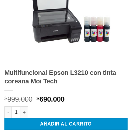
Multifuncional Epson L3210 con tinta
coreana Moi Tech
El
El
999.000
690.000
$
$
precio
precio
Multifuncional Epson L3210 con tinta coreana Moi Tech cantid
original
actual
era:
es:
AÑADIR AL CARRITO
$999.000.
$690.000.