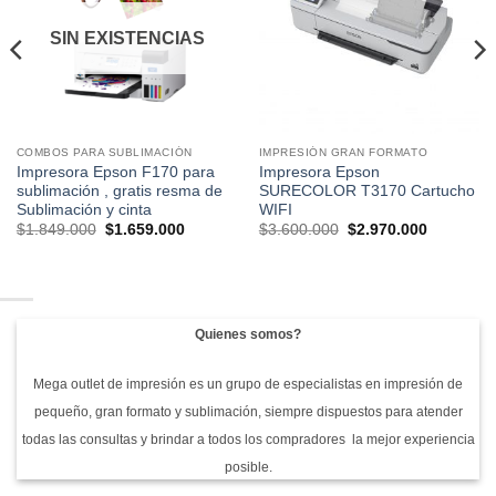
lista de
lista de
deseos
deseos
SIN EXISTENCIAS
COMBOS PARA SUBLIMACIÓN
IMPRESIÓN GRAN FORMATO
Impresora Epson F170 para
Impresora Epson
sublimación , gratis resma de
SURECOLOR T3170 Cartucho
Sublimación y cinta
WIFI
El
El
El
El
$
1.849.000
$
1.659.000
$
3.600.000
$
2.970.000
precio
precio
precio
precio
original
actual
original
actual
era:
es:
era:
es:
$1.849.000.
$1.659.000.
$3.600.000.
$2.970.00
Quienes somos?
Mega outlet de impresión es un grupo de especialistas en impresión de
pequeño, gran formato y sublimación, siempre dispuestos para atender
todas las consultas y brindar a todos los compradores la mejor experiencia
posible.