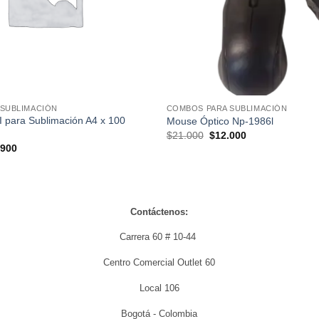
SUBLIMACIÓN
COMBOS PARA SUBLIMACIÓN
 para Sublimación A4 x 100
Mouse Óptico Np-1986l
El
El
$
21.000
$
12.000
precio
precio
El
.900
original
actual
io
precio
era:
es:
nal
actual
$21.000.
$12.000.
es:
900.
$29.900.
Contáctenos:
Carrera 60 # 10-44
Centro Comercial Outlet 60
Local 106
Bogotá - Colombia