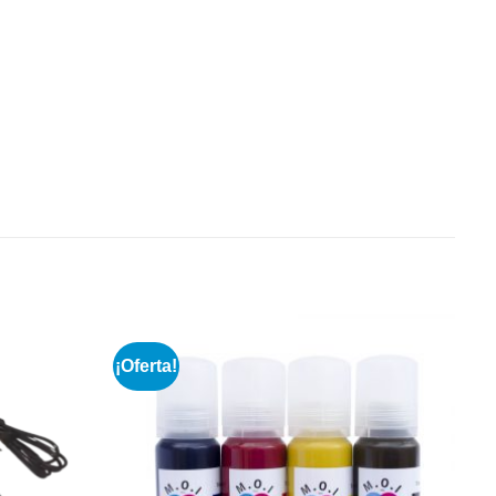
¡Oferta!
Añadir
Añadir
a la
a la
lista de
lista de
deseos
deseos