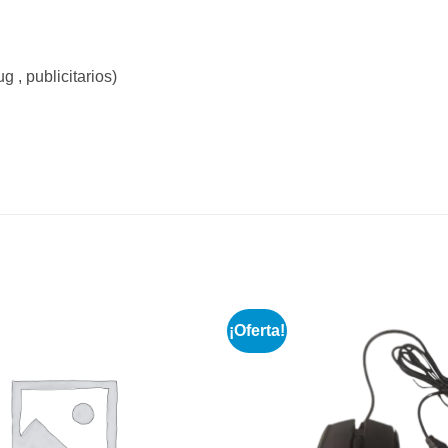
 , publicitarios)
¡Oferta!
Añadir
a la
lista de
deseos