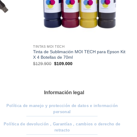
TINTAS MOI TECH
Tinta de Sublimación MOI TECH para Epson Kit
X 4 Botellas de 70ml
El
El
$
129.900
$
109.000
precio
precio
original
actual
era:
es:
$129.900.
$109.000.
Información legal
Política de manejo y protección de datos e información
personal
Política de devolución , Garantías , cambios o derecho de
retracto