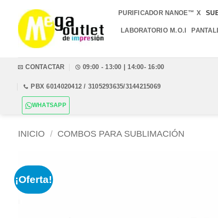
Saltar
PURIFICADOR NANOE™ X
SU
al
contenido
LABORATORIO M.O.I
PANTAL
CONTACTAR
09:00 - 13:00 | 14:00- 16:00
PBX 6014020412 / 3105293635/3144215069
WHATSAPP
INICIO
/
COMBOS PARA SUBLIMACIÓN
¡Oferta!