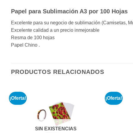
Papel para Sublimación A3 por 100 Hojas
Excelente para su negocio de sublimación (Camisetas, Mug
Excelente calidad a un precio inmejorable
Resma de 100 hojas
Papel Chino .
PRODUCTOS RELACIONADOS
¡Oferta!
¡Oferta!
r
Añadir
a la
e
lista de
s
deseos
SIN EXISTENCIAS