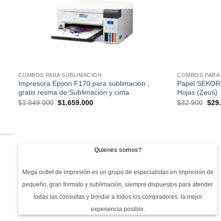
COMBOS PARA SUBLIMACIÓN
COMBOS PARA 
Impresora Epson F170 para sublimación ,
Papel SEKORI
gratis resma de Sublimación y cinta
Hojas (Zeus)
El
El
El
$
1.849.000
$
1.659.000
$
32.900
$
29
precio
precio
prec
original
actual
origi
era:
es:
era:
$1.849.000.
$1.659.000.
$32.
Quienes somos?
Mega outlet de impresión es un grupo de especialistas en impresión de
pequeño, gran formato y sublimación, siempre dispuestos para atender
todas las consultas y brindar a todos los compradores la mejor
experiencia posible.