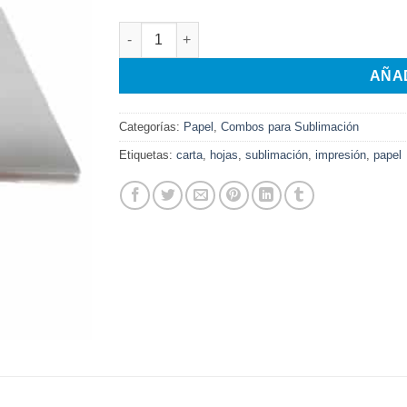
original
actual
era:
es:
Papel para Sublimación A3 por 50 Hojas Chino
$45.900.
$29.000.
AÑA
Categorías:
Papel
,
Combos para Sublimación
Etiquetas:
carta
,
hojas
,
sublimación
,
impresión
,
papel