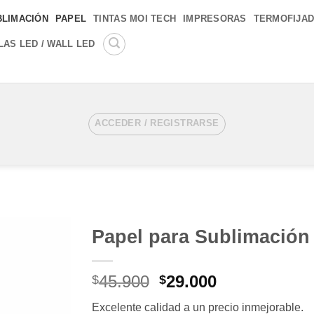
BLIMACIÓN
PAPEL
TINTAS MOI TECH
IMPRESORAS
TERMOFIJA
LAS LED / WALL LED
ACCEDER / REGISTRARSE
Papel para Sublimación
Añadir
El
El
45.900
29.000
a la
$
$
lista de
precio
precio
deseos
Excelente calidad a un precio inmejorable.