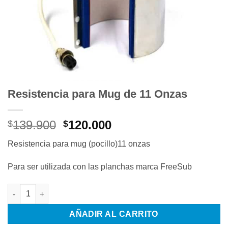
Resistencia para Mug de 11 Onzas
El
El
139.900
120.000
$
$
precio
precio
Resistencia para mug (pocillo)11 onzas
original
actual
era:
es:
Para ser utilizada con las planchas marca FreeSub
$139.900.
$120.000.
Resistencia para Mug de 11 Onzas cantidad
AÑADIR AL CARRITO