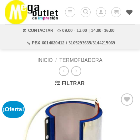
Saltar
al
contenido
CONTACTAR
09:00 - 13:00 | 14:00- 16:00
PBX 6014020412 / 3105293635/3144215069
INICIO
/
TERMOFIJADORA
FILTRAR
¡Oferta!
Añadir
a la
lista de
deseos