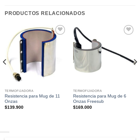
PRODUCTOS RELACIONADOS
Añadir
Añadir
a la
a la
lista de
lista de
deseos
deseos
TERMOFIJADORA
TERMOFIJADORA
Resistencia para Mug de 11
Resistencia para Mug de 6
Onzas
Onzas Freesub
$
139.900
$
169.000