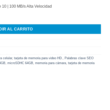
10 | 100 MB/s Alta Velocidad
| 100 MB/s Alta Velocidad cantidad
DIR AL CARRITO
a celular
,
tarjeta de memoria para video HD.
,
Palabras clave SEO
64GB
,
microSDHC 64GB
,
memoria para cámara
,
tarjeta de memoria