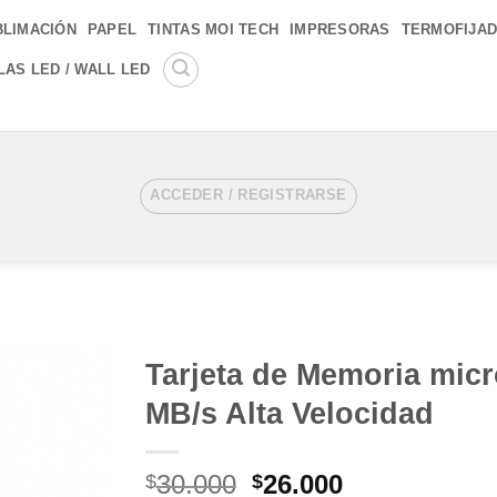
BLIMACIÓN
PAPEL
TINTAS MOI TECH
IMPRESORAS
TERMOFIJA
LAS LED / WALL LED
ACCEDER / REGISTRARSE
Tarjeta de Memoria mic
MB/s Alta Velocidad
Añadir
a la
lista de
El
El
30.000
26.000
$
$
deseos