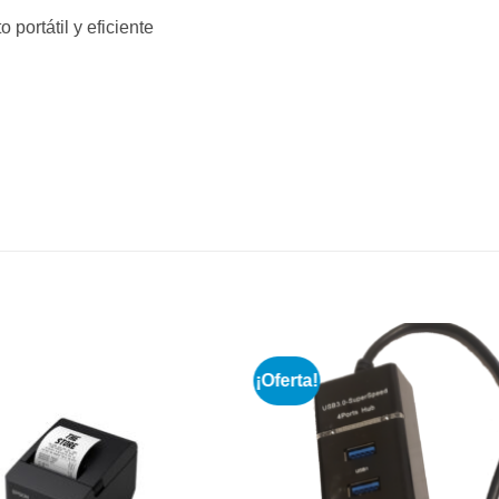
ortátil y eficiente
¡Oferta!
Añadir
a la
lista de
deseos