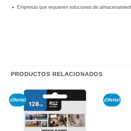
Empresas que requieren soluciones de almacenamiento p
PRODUCTOS RELACIONADOS
¡Oferta!
¡Oferta!
r
Añadir
a la
e
lista de
s
deseos