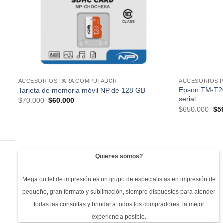
ACCESORIOS PARA COMPUTADOR
ACCESORIOS 
Epson TM-T20
Tarjeta de memoria móvil NP de 128 GB
serial
El
El
$
70.000
$
60.000
precio
precio
El
$
650.000
$
5
original
actual
pre
era:
es:
ori
$70.000.
$60.000.
era
$65
Quienes somos?
Mega outlet de impresión es un grupo de especialistas en impresión de
pequeño, gran formato y sublimación, siempre dispuestos para atender
todas las consultas y brindar a todos los compradores la mejor
experiencia posible.