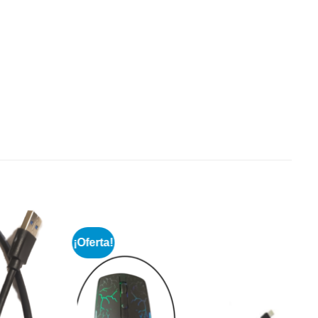
¡Oferta!
Añadir
Añadir
a la
a la
lista de
lista de
deseos
deseos