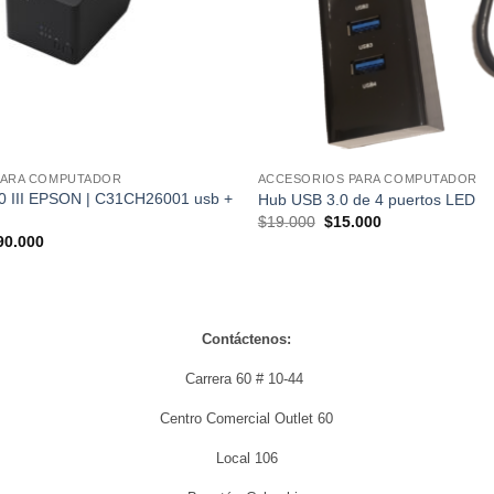
PARA COMPUTADOR
ACCESORIOS PARA COMPUTADOR
 III EPSON | C31CH26001 usb +
Hub USB 3.0 de 4 puertos LED
El
El
$
19.000
$
15.000
precio
precio
El
90.000
original
actual
cio
precio
era:
es:
ginal
actual
$19.000.
$15.000.
:
es:
0.000.
$590.000.
Contáctenos:
Carrera 60 # 10-44
Centro Comercial Outlet 60
Local 106