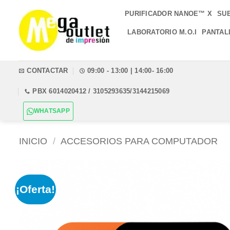
Saltar
PURIFICADOR NANOE™ X
SU
al
contenido
LABORATORIO M.O.I
PANTAL
CONTACTAR
09:00 - 13:00 | 14:00- 16:00
PBX 6014020412 / 3105293635/3144215069
WHATSAPP
INICIO
/
ACCESORIOS PARA COMPUTADOR
¡Oferta!