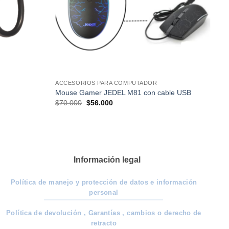
ACCESORIOS PARA COMPUTADOR
Mouse Gamer JEDEL M81 con cable USB
El
El
$
70.000
$
56.000
precio
precio
original
actual
era:
es:
$70.000.
$56.000.
Información legal
Política de manejo y protección de datos e información
personal
Política de devolución , Garantías , cambios o derecho de
retracto