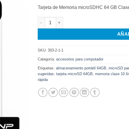
precio
precio
Tarjeta de Memoria microSDHC 64 GB Clase 
original
actual
era:
es:
Tarjeta de Memoria microSDHC 64 GB Clase 10 
$30.000.
$26.000.
AÑA
SKU:
303-2-1-1
Categoría:
accesorios para computador
Etiquetas:
almacenamiento portátil 64GB
,
microSD par
sugeridas: tarjeta microSD 64GB
,
memoria clase 10 
rápida