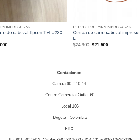
ARA IMPRESORAS
REPUESTOS PARA IMPRESORAS
arro de cabezal Epson TM-U220
Correa de carro cabezal impresor
L
El
El
El
.000
$
24.900
$
21.900
io
precio
precio
precio
nal
actual
original
actual
es:
era:
es:
000.
$15.000.
$24.900.
$21.900.
Contáctenos:
Carrera 60 # 10-44
Centro Comercial Outlet 60
Local 106
Bogotá - Colombia
PBX
Pbx 601- 4020412, Celular 350 283-1002 / 314 421-5069/3105293635