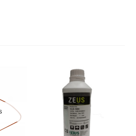
Añadir
Añadir
a la
a la
lista de
lista de
deseos
deseos
S