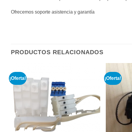
Ofrecemos soporte asistencia y garantía
PRODUCTOS RELACIONADOS
¡Oferta!
¡Oferta!
r
Añadir
a la
e
lista de
s
deseos