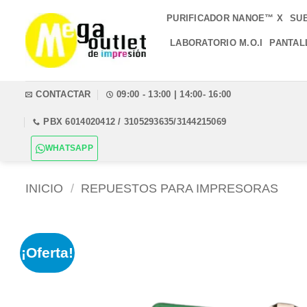
Saltar
PURIFICADOR NANOE™ X
SU
al
contenido
LABORATORIO M.O.I
PANTAL
CONTACTAR
09:00 - 13:00 | 14:00- 16:00
PBX 6014020412 / 3105293635/3144215069
WHATSAPP
INICIO
/
REPUESTOS PARA IMPRESORAS
¡Oferta!