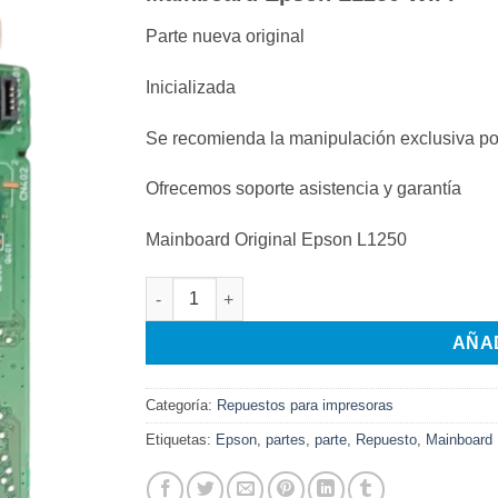
original
actual
era:
es:
Parte nueva original
$190.000.
$80.000.
Inicializada
Se recomienda la manipulación exclusiva por
Ofrecemos soporte asistencia y garantía
Mainboard Original Epson L1250
Mainboard Epson L1250 WIFI cantidad
AÑA
Categoría:
Repuestos para impresoras
Etiquetas:
Epson
,
partes
,
parte
,
Repuesto
,
Mainboard