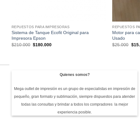
REPUESTOS PARA IMPRESORAS
REPUESTOS P
Sistema de Tanque Ecofit Original para
Motor para c
Impresora Epson
Usado
El
El
El
$
210.000
$
180.000
$
25.000
$
15
precio
precio
prec
original
actual
origi
era:
es:
era:
$210.000.
$180.000.
$25.
Quienes somos?
Mega outlet de impresión es un grupo de especialistas en impresión de
pequeño, gran formato y sublimación, siempre dispuestos para atender
todas las consultas y brindar a todos los compradores la mejor
experiencia posible.