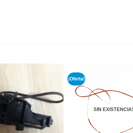
¡Oferta!
Añadir
a la
lista de
deseos
SIN EXISTENCIA