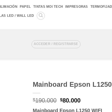
BLIMACIÓN
PAPEL
TINTAS MOI TECH
IMPRESORAS
TERMOFIJA
LAS LED / WALL LED
ACCEDER / REGISTRARSE
Mainboard Epson L1250
Añadir
El
El
190.000
80.000
a la
$
$
lista de
precio
precio
deseos
Mainboard Epson L1250 WIFI