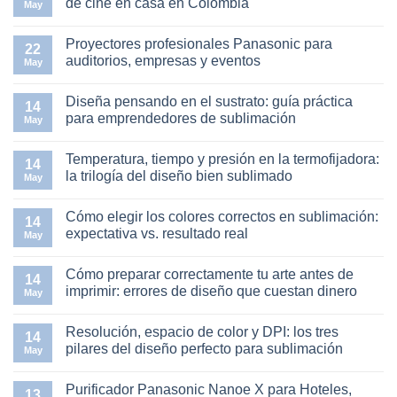
de cine en casa en Colombia
May
Sublimación
en
No
Bogotá:
hay
Proyectores profesionales Panasonic para
Guía
comentarios
22
Completa
en
auditorios, empresas y eventos
May
para
Proyectores
Equipos
Panasonic
No
e
para
hay
Diseña pensando en el sustrato: guía práctica
Impresoras
el
comentarios
14
en
hogar:
en
para emprendedores de sublimación
May
Colombia
crea
Proyectores
tu
profesionales
No
sala
Panasonic
hay
Temperatura, tiempo y presión en la termofijadora:
de
para
comentarios
14
cine
auditorios,
en
la trilogía del diseño bien sublimado
May
en
empresas
Diseña
casa
y
pensando
No
en
eventos
en
hay
Cómo elegir los colores correctos en sublimación:
Colombia
el
comentarios
14
sustrato:
en
expectativa vs. resultado real
May
guía
Temperatura,
práctica
tiempo
No
para
y
hay
Cómo preparar correctamente tu arte antes de
emprendedores
presión
comentarios
14
de
en
en
imprimir: errores de diseño que cuestan dinero
May
sublimación
la
Cómo
termofijadora:
elegir
No
la
los
hay
Resolución, espacio de color y DPI: los tres
trilogía
colores
comentarios
14
del
correctos
en
pilares del diseño perfecto para sublimación
May
diseño
en
Cómo
bien
sublimación:
preparar
No
sublimado
expectativa
correctamente
hay
Purificador Panasonic Nanoe X para Hoteles,
vs.
tu
comentarios
13