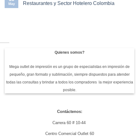
resultado
arte
en
Restaurantes y Sector Hotelero Colombia
May
real
antes
Resolución,
de
espacio
No
imprimir:
de
hay
errores
color
comentarios
de
y
en
diseño
DPI:
Purificador
que
los
Panasonic
cuestan
tres
Nanoe
dinero
pilares
X
del
para
diseño
Hoteles,
perfecto
Restaurantes
Quienes somos?
para
y
sublimación
Sector
Hotelero
Colombia
Mega outlet de impresión es un grupo de especialistas en impresión de
pequeño, gran formato y sublimación, siempre dispuestos para atender
todas las consultas y brindar a todos los compradores la mejor experiencia
posible.
Contáctenos:
Carrera 60 # 10-44
Centro Comercial Outlet 60