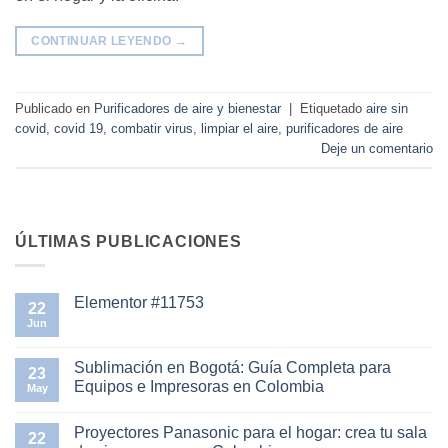
CONTINUAR LEYENDO
→
Publicado en
Purificadores de aire y bienestar
|
Etiquetado
aire sin
covid
,
covid 19
,
combatir virus
,
limpiar el aire
,
purificadores de aire
Deje un comentario
ÚLTIMAS PUBLICACIONES
Elementor #11753
22
Jun
No
hay
comentarios
en
Sublimación en Bogotá: Guía Completa para
23
Elementor
Equipos e Impresoras en Colombia
#11753
May
No
hay
Proyectores Panasonic para el hogar: crea tu sala
comentarios
22
en