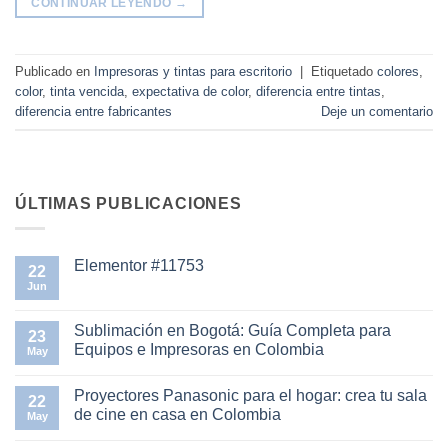
CONTINUAR LEYENDO
→
Publicado en
Impresoras y tintas para escritorio
|
Etiquetado
colores
,
color
,
tinta vencida
,
expectativa de color
,
diferencia entre tintas
,
diferencia entre fabricantes
Deje un comentario
ÚLTIMAS PUBLICACIONES
Elementor #11753
22
Jun
No
hay
comentarios
en
Sublimación en Bogotá: Guía Completa para
23
Elementor
Equipos e Impresoras en Colombia
#11753
May
No
hay
Proyectores Panasonic para el hogar: crea tu sala
comentarios
22
en
de cine en casa en Colombia
May
Sublimación
en
No
Bogotá:
hay