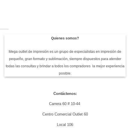
imprimir:
de
hay
errores
color
comentarios
de
y
en
diseño
DPI:
Purificador
que
los
Panasonic
cuestan
tres
Nanoe
dinero
pilares
X
del
para
diseño
Hoteles,
perfecto
Restaurantes
Quienes somos?
para
y
sublimación
Sector
Hotelero
Colombia
Mega outlet de impresión es un grupo de especialistas en impresión de
pequeño, gran formato y sublimación, siempre dispuestos para atender
todas las consultas y brindar a todos los compradores la mejor experiencia
posible.
Contáctenos:
Carrera 60 # 10-44
Centro Comercial Outlet 60
Local 106