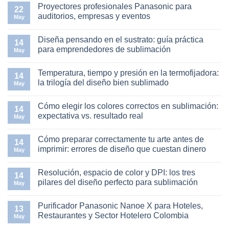
Proyectores profesionales Panasonic para
Guía
comentarios
22
Completa
en
auditorios, empresas y eventos
May
para
Proyectores
Equipos
Panasonic
No
e
para
hay
Diseña pensando en el sustrato: guía práctica
Impresoras
el
comentarios
14
en
hogar:
en
para emprendedores de sublimación
May
Colombia
crea
Proyectores
tu
profesionales
No
sala
Panasonic
hay
Temperatura, tiempo y presión en la termofijadora:
de
para
comentarios
14
cine
auditorios,
en
la trilogía del diseño bien sublimado
May
en
empresas
Diseña
casa
y
pensando
No
en
eventos
en
hay
Cómo elegir los colores correctos en sublimación:
Colombia
el
comentarios
14
sustrato:
en
expectativa vs. resultado real
May
guía
Temperatura,
práctica
tiempo
No
para
y
hay
Cómo preparar correctamente tu arte antes de
emprendedores
presión
comentarios
14
de
en
en
imprimir: errores de diseño que cuestan dinero
May
sublimación
la
Cómo
termofijadora:
elegir
No
la
los
hay
Resolución, espacio de color y DPI: los tres
trilogía
colores
comentarios
14
del
correctos
en
pilares del diseño perfecto para sublimación
May
diseño
en
Cómo
bien
sublimación:
preparar
No
sublimado
expectativa
correctamente
hay
Purificador Panasonic Nanoe X para Hoteles,
vs.
tu
comentarios
13
resultado
arte
en
Restaurantes y Sector Hotelero Colombia
May
real
antes
Resolución,
de
espacio
No