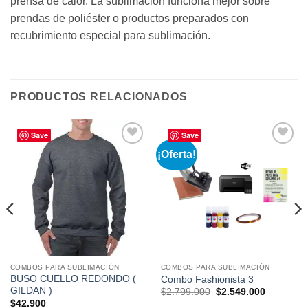
prensa de calor. La sublimación funciona mejor sobre
prendas de poliéster o productos preparados con
recubrimiento especial para sublimación.
PRODUCTOS RELACIONADOS
Save
Save
¡Oferta!
Añadir
Añadir
a la
a la
lista de
lista de
deseos
deseos
COMBOS PARA SUBLIMACIÓN
COMBOS PARA SUBLIMACIÓN
BUSO CUELLO REDONDO (
Combo Fashionista 3
GILDAN )
El
El
$
2.799.000
$
2.549.000
precio
precio
$
42.900