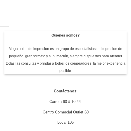
original
actual
era:
es:
$2.799.000.
$2.549.00
Quienes somos?
Mega outlet de impresión es un grupo de especialistas en impresión de
pequeño, gran formato y sublimación, siempre dispuestos para atender
todas las consultas y brindar a todos los compradores la mejor experiencia
posible.
Contáctenos:
Carrera 60 # 10-44
Centro Comercial Outlet 60
Local 106