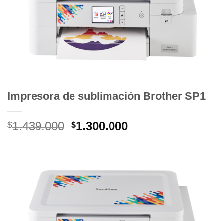
Impresora de sublimación Brother SP1
El
El
1.439.000
1.300.000
$
$
precio
precio
original
actual
era:
es:
$1.439.000.
$1.300.000.