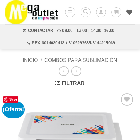
Saltar
al
contenido
CONTACTAR
09:00 - 13:00 | 14:00- 16:00
PBX 6014020412 / 3105293635/3144215069
INICIO
/
COMBOS PARA SUBLIMACIÓN
FILTRAR
Save
¡Oferta!
Añadir
a la
lista de
deseos