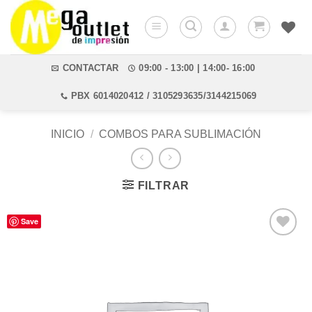
Saltar
al
contenido
CONTACTAR
09:00 - 13:00 | 14:00- 16:00
PBX 6014020412 / 3105293635/3144215069
INICIO
/
COMBOS PARA SUBLIMACIÓN
FILTRAR
Save
Añadir
a la
lista de
deseos