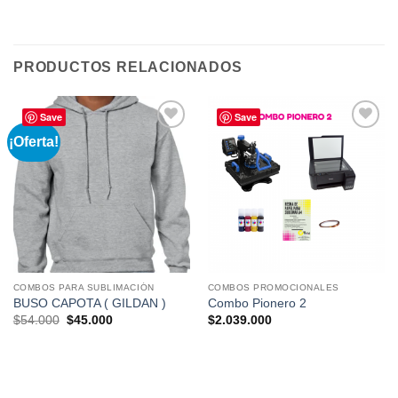
PRODUCTOS RELACIONADOS
Save
Save
¡Oferta!
Añadir
Añadir
a la
a la
lista de
lista de
deseos
deseos
COMBOS PARA SUBLIMACIÓN
COMBOS PROMOCIONALES
BUSO CAPOTA ( GILDAN )
Combo Pionero 2
El
El
$
54.000
$
45.000
$
2.039.000
precio
precio
original
actual
era:
es:
$54.000.
$45.000.