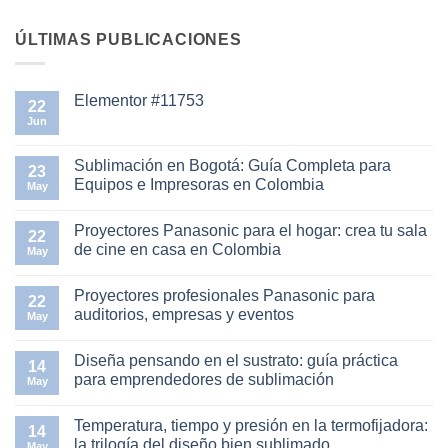
ÚLTIMAS PUBLICACIONES
Elementor #11753
22
Jun
No
hay
comentarios
en
Sublimación en Bogotá: Guía Completa para
23
Elementor
Equipos e Impresoras en Colombia
#11753
May
No
hay
Proyectores Panasonic para el hogar: crea tu sala
comentarios
22
en
de cine en casa en Colombia
May
Sublimación
en
No
Bogotá:
hay
Proyectores profesionales Panasonic para
Guía
comentarios
22
Completa
en
auditorios, empresas y eventos
May
para
Proyectores
Equipos
Panasonic
No
e
para
hay
Diseña pensando en el sustrato: guía práctica
Impresoras
el
comentarios
14
en
hogar:
en
para emprendedores de sublimación
May
Colombia
crea
Proyectores
tu
profesionales
No
sala
Panasonic
hay
Temperatura, tiempo y presión en la termofijadora:
de
para
comentarios
14
cine
auditorios,
en
la trilogía del diseño bien sublimado
May