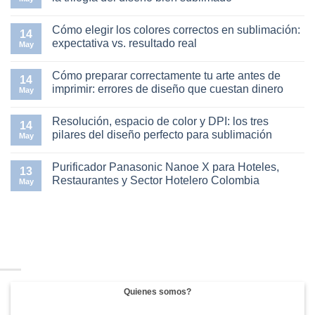
en
empresas
Diseña
casa
y
pensando
No
en
eventos
en
hay
Cómo elegir los colores correctos en sublimación:
Colombia
el
comentarios
14
sustrato:
en
expectativa vs. resultado real
May
guía
Temperatura,
práctica
tiempo
No
para
y
hay
Cómo preparar correctamente tu arte antes de
emprendedores
presión
comentarios
14
de
en
en
imprimir: errores de diseño que cuestan dinero
May
sublimación
la
Cómo
termofijadora:
elegir
No
la
los
hay
Resolución, espacio de color y DPI: los tres
trilogía
colores
comentarios
14
del
correctos
en
pilares del diseño perfecto para sublimación
May
diseño
en
Cómo
bien
sublimación:
preparar
No
sublimado
expectativa
correctamente
hay
Purificador Panasonic Nanoe X para Hoteles,
vs.
tu
comentarios
13
resultado
arte
en
Restaurantes y Sector Hotelero Colombia
May
real
antes
Resolución,
de
espacio
No
imprimir:
de
hay
errores
color
comentarios
de
y
en
diseño
DPI:
Purificador
que
los
Panasonic
cuestan
tres
Nanoe
dinero
pilares
X
del
para
diseño
Hoteles,
perfecto
Restaurantes
Quienes somos?
para
y
sublimación
Sector
Hotelero