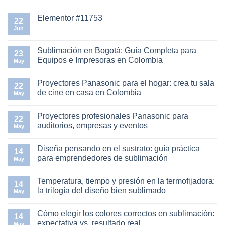
Elementor #11753
22
Jun
No
hay
comentarios
en
Sublimación en Bogotá: Guía Completa para
23
Elementor
Equipos e Impresoras en Colombia
#11753
May
No
hay
Proyectores Panasonic para el hogar: crea tu sala
comentarios
22
en
de cine en casa en Colombia
May
Sublimación
en
No
Bogotá:
hay
Proyectores profesionales Panasonic para
Guía
comentarios
22
Completa
en
auditorios, empresas y eventos
May
para
Proyectores
Equipos
Panasonic
No
e
para
hay
Diseña pensando en el sustrato: guía práctica
Impresoras
el
comentarios
14
en
hogar:
en
para emprendedores de sublimación
May
Colombia
crea
Proyectores
tu
profesionales
No
sala
Panasonic
hay
Temperatura, tiempo y presión en la termofijadora:
de
para
comentarios
14
cine
auditorios,
en
la trilogía del diseño bien sublimado
May
en
empresas
Diseña
casa
y
pensando
No
en
eventos
en
hay
Cómo elegir los colores correctos en sublimación:
Colombia
el
comentarios
14
sustrato:
en
expectativa vs. resultado real
May