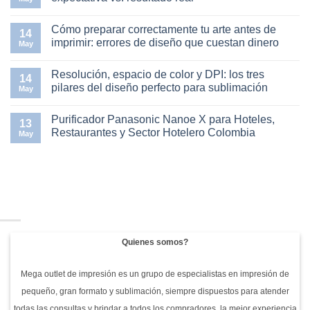
guía
Temperatura,
práctica
tiempo
No
para
y
hay
Cómo preparar correctamente tu arte antes de
emprendedores
presión
comentarios
14
de
en
en
imprimir: errores de diseño que cuestan dinero
May
sublimación
la
Cómo
termofijadora:
elegir
No
la
los
hay
Resolución, espacio de color y DPI: los tres
trilogía
colores
comentarios
14
del
correctos
en
pilares del diseño perfecto para sublimación
May
diseño
en
Cómo
bien
sublimación:
preparar
No
sublimado
expectativa
correctamente
hay
Purificador Panasonic Nanoe X para Hoteles,
vs.
tu
comentarios
13
resultado
arte
en
Restaurantes y Sector Hotelero Colombia
May
real
antes
Resolución,
de
espacio
No
imprimir:
de
hay
errores
color
comentarios
de
y
en
diseño
DPI:
Purificador
que
los
Panasonic
cuestan
tres
Nanoe
dinero
pilares
X
del
para
diseño
Hoteles,
perfecto
Restaurantes
Quienes somos?
para
y
sublimación
Sector
Hotelero
Colombia
Mega outlet de impresión es un grupo de especialistas en impresión de
pequeño, gran formato y sublimación, siempre dispuestos para atender
todas las consultas y brindar a todos los compradores la mejor experiencia