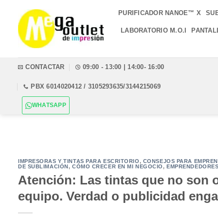
Saltar
PURIFICADOR NANOE™ X
SU
al
contenido
LABORATORIO M.O.I
PANTAL
CONTACTAR
09:00 - 13:00 | 14:00- 16:00
PBX 6014020412 / 3105293635/3144215069
WHATSAPP
IMPRESORAS Y TINTAS PARA ESCRITORIO
,
CONSEJOS PARA EMPREN
DE SUBLIMACIÓN
,
CÓMO CRECER EN MI NEGOCIO
,
EMPRENDEDORE
Atención: Las tintas que no son 
equipo. Verdad o publicidad eng