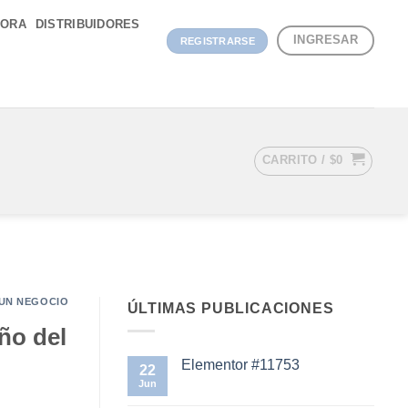
DORA
DISTRIBUIDORES
INGRESAR
REGISTRARSE
CARRITO /
$
0
 UN NEGOCIO
ÚLTIMAS PUBLICACIONES
ño del
Elementor #11753
22
Jun
No
hay
comentarios