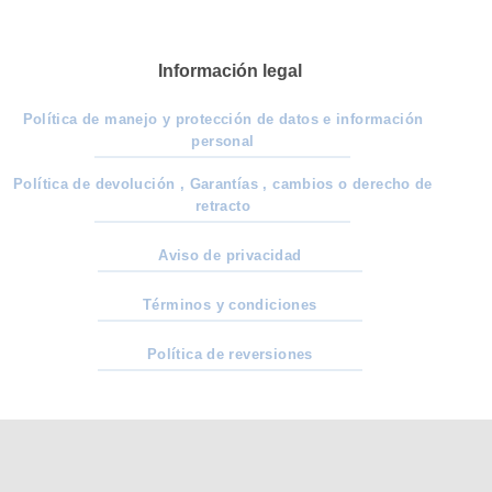
Nanoe
del
X
diseño
para
perfecto
Hoteles,
para
Restaurantes
Información legal
sublimación
y
Sector
Hotelero
Política de manejo y protección de datos e información
Colombia
personal
Política de devolución , Garantías , cambios o derecho de
retracto
Aviso de privacidad
Términos y condiciones
Política de reversiones