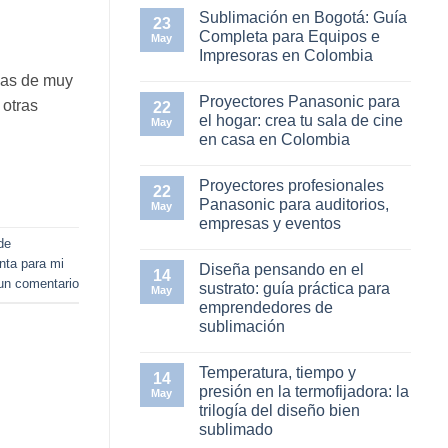
en
Sublimación en Bogotá: Guía
23
Elementor
Completa para Equipos e
#11753
May
Impresoras en Colombia
No
unas de muy
hay
Proyectores Panasonic para
comentarios
 otras
22
en
el hogar: crea tu sala de cine
May
Sublimación
en casa en Colombia
en
Bogotá:
No
Guía
hay
Completa
Proyectores profesionales
comentarios
22
para
en
Panasonic para auditorios,
Equipos
May
Proyectores
e
empresas y eventos
Panasonic
Impresoras
para
de
en
No
el
Colombia
hay
nta para mi
hogar:
Diseña pensando en el
comentarios
14
crea
en
un comentario
sustrato: guía práctica para
tu
May
Proyectores
sala
emprendedores de
profesionales
de
Panasonic
sublimación
cine
para
en
auditorios,
No
casa
empresas
hay
en
Temperatura, tiempo y
y
comentarios
14
Colombia
en
eventos
presión en la termofijadora: la
May
Diseña
trilogía del diseño bien
pensando
en
sublimado
el