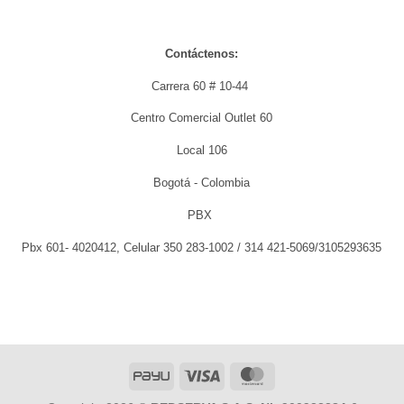
Contáctenos:
Carrera 60 # 10-44
Centro Comercial Outlet 60
Local 106
Bogotá - Colombia
PBX
Pbx 601- 4020412, Celular 350 283-1002 / 314 421-5069/3105293635
PayU
Visa
MasterCard