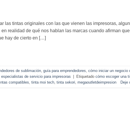
r las tintas originales con las que vienen las impresoras, alg
ero en realidad de qué nos hablan las marcas cuando afirman que
e hay de cierto en […]
ndedores de sublimación
,
guía para emprendedores
,
cómo iniciar un negocio 
 especialistas de servicio para impresoras
|
Etiquetado
cómo escoger una ti
intas compatibles
,
tinta moi tech
,
tinta sekori
,
megaoutletdeimpresion
Deje 