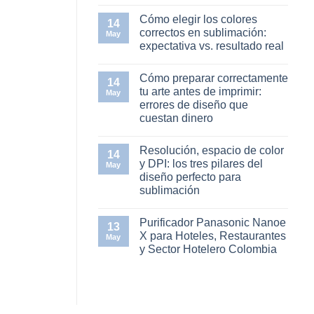
sustrato:
No
guía
hay
Cómo elegir los colores
práctica
comentarios
14
en
para
correctos en sublimación:
May
Temperatura,
emprendedores
expectativa vs. resultado real
tiempo
de
y
sublimación
No
presión
hay
en
Cómo preparar correctamente
comentarios
14
la
en
tu arte antes de imprimir:
termofijadora:
May
Cómo
la
errores de diseño que
elegir
trilogía
los
cuestan dinero
del
colores
diseño
correctos
No
bien
en
hay
sublimado
Resolución, espacio de color
sublimación:
comentarios
14
en
expectativa
y DPI: los tres pilares del
May
Cómo
vs.
diseño perfecto para
preparar
resultado
correctamente
real
sublimación
tu
arte
No
antes
hay
Purificador Panasonic Nanoe
de
comentarios
13
en
imprimir:
X para Hoteles, Restaurantes
May
Resolución,
errores
y Sector Hotelero Colombia
espacio
de
de
diseño
No
color
que
hay
y
cuestan
comentarios
DPI:
dinero
en
los
Purificador
tres
Panasonic
pilares