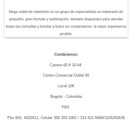
sublimación
Sector
Hotelero
Colombia
Mega outlet de impresión es un grupo de especialistas en impresión de
pequeño, gran formato y sublimación, siempre dispuestos para atender
todas las consultas y brindar a todos los compradores la mejor experiencia
posible.
Contáctenos:
Carrera 60 # 10-44
Centro Comercial Outlet 60
Local 106
Bogotá - Colombia
PBX
Pbx 601- 4020412, Celular 350 283-1002 / 314 421-5069/3105293635