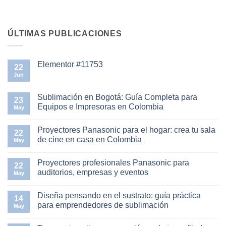
ÚLTIMAS PUBLICACIONES
Elementor #11753
22
Jun
No
hay
comentarios
en
Sublimación en Bogotá: Guía Completa para
23
Elementor
Equipos e Impresoras en Colombia
#11753
May
No
hay
Proyectores Panasonic para el hogar: crea tu sala
comentarios
22
en
de cine en casa en Colombia
May
Sublimación
en
No
Bogotá:
hay
Proyectores profesionales Panasonic para
Guía
comentarios
22
Completa
en
auditorios, empresas y eventos
May
para
Proyectores
Equipos
Panasonic
No
e
para
hay
Diseña pensando en el sustrato: guía práctica
Impresoras
el
comentarios
14
en
hogar:
en
para emprendedores de sublimación
May
Colombia
crea
Proyectores
tu
profesionales
No
sala
Panasonic
hay