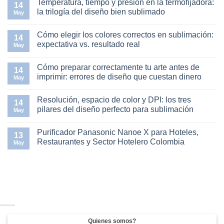
Temperatura, tiempo y presión en la termofijadora:
de
para
comentarios
14
cine
auditorios,
en
la trilogía del diseño bien sublimado
May
en
empresas
Diseña
casa
y
pensando
No
en
eventos
en
hay
Cómo elegir los colores correctos en sublimación:
Colombia
el
comentarios
14
sustrato:
en
expectativa vs. resultado real
May
guía
Temperatura,
práctica
tiempo
No
para
y
hay
Cómo preparar correctamente tu arte antes de
emprendedores
presión
comentarios
14
de
en
en
imprimir: errores de diseño que cuestan dinero
May
sublimación
la
Cómo
termofijadora:
elegir
No
la
los
hay
Resolución, espacio de color y DPI: los tres
trilogía
colores
comentarios
14
del
correctos
en
pilares del diseño perfecto para sublimación
May
diseño
en
Cómo
bien
sublimación:
preparar
No
sublimado
expectativa
correctamente
hay
Purificador Panasonic Nanoe X para Hoteles,
vs.
tu
comentarios
13
resultado
arte
en
Restaurantes y Sector Hotelero Colombia
May
real
antes
Resolución,
de
espacio
No
imprimir:
de
hay
errores
color
comentarios
de
y
en
diseño
DPI:
Purificador
que
los
Panasonic
cuestan
tres
Nanoe
dinero
pilares
X
del
para
diseño
Hoteles,
perfecto
Restaurantes
Quienes somos?
para
y