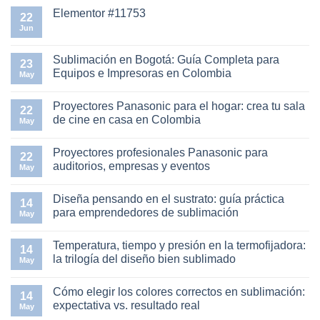
Elementor #11753
22
Jun
No
hay
comentarios
en
Sublimación en Bogotá: Guía Completa para
23
Elementor
Equipos e Impresoras en Colombia
#11753
May
No
hay
Proyectores Panasonic para el hogar: crea tu sala
comentarios
22
en
de cine en casa en Colombia
May
Sublimación
en
No
Bogotá:
hay
Proyectores profesionales Panasonic para
Guía
comentarios
22
Completa
en
auditorios, empresas y eventos
May
para
Proyectores
Equipos
Panasonic
No
e
para
hay
Diseña pensando en el sustrato: guía práctica
Impresoras
el
comentarios
14
en
hogar:
en
para emprendedores de sublimación
May
Colombia
crea
Proyectores
tu
profesionales
No
sala
Panasonic
hay
Temperatura, tiempo y presión en la termofijadora:
de
para
comentarios
14
cine
auditorios,
en
la trilogía del diseño bien sublimado
May
en
empresas
Diseña
casa
y
pensando
No
en
eventos
en
hay
Cómo elegir los colores correctos en sublimación:
Colombia
el
comentarios
14
sustrato:
en
expectativa vs. resultado real
May
guía
Temperatura,
práctica
tiempo