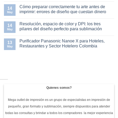
No
para
y
hay
Cómo preparar correctamente tu arte antes de
emprendedores
presión
comentarios
14
de
en
en
imprimir: errores de diseño que cuestan dinero
May
sublimación
la
Cómo
termofijadora:
elegir
No
la
los
hay
Resolución, espacio de color y DPI: los tres
trilogía
colores
comentarios
14
del
correctos
en
pilares del diseño perfecto para sublimación
May
diseño
en
Cómo
bien
sublimación:
preparar
No
sublimado
expectativa
correctamente
hay
Purificador Panasonic Nanoe X para Hoteles,
vs.
tu
comentarios
13
resultado
arte
en
Restaurantes y Sector Hotelero Colombia
May
real
antes
Resolución,
de
espacio
No
imprimir:
de
hay
errores
color
comentarios
de
y
en
diseño
DPI:
Purificador
que
los
Panasonic
cuestan
tres
Nanoe
dinero
pilares
X
del
para
diseño
Hoteles,
perfecto
Restaurantes
Quienes somos?
para
y
sublimación
Sector
Hotelero
Colombia
Mega outlet de impresión es un grupo de especialistas en impresión de
pequeño, gran formato y sublimación, siempre dispuestos para atender
todas las consultas y brindar a todos los compradores la mejor experiencia