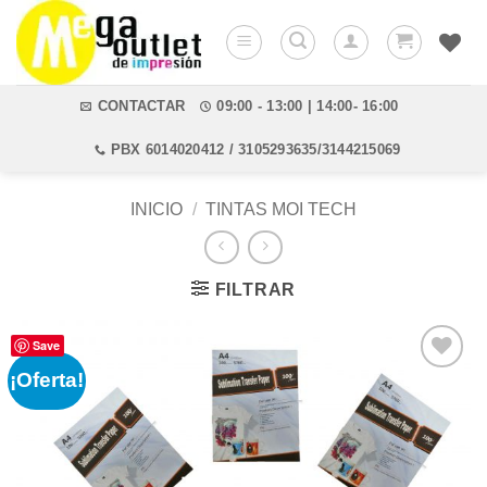
Saltar
al
contenido
CONTACTAR
09:00 - 13:00 | 14:00- 16:00
PBX 6014020412 / 3105293635/3144215069
INICIO
/
TINTAS MOI TECH
FILTRAR
Save
¡Oferta!
Añadir
a la
lista de
deseos