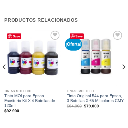
PRODUCTOS RELACIONADOS
Save
Save
¡Oferta!
Añadir
Añadir
a la
a la
lista de
lista de
deseos
deseos
TINTAS MOI TECH
TINTAS MOI TECH
Tinta MOI para Epson
Tinta Original 544 para Epson,
Escritorio Kit X 4 Botellas de
3 Botellas X 65 Ml colores CMY
120ml
El
El
$
84.900
$
79.000
precio
precio
$
92.900
original
actual
era:
es:
$84.900.
$79.000.