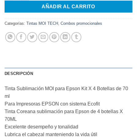
era:
es:
AÑADIR AL CARRITO
$184.600.
$179.900.
Categorías:
Tintas MOI TECH
,
Combos promocionales
DESCRIPCIÓN
Tinta Sublimación MOI para Epson Kit X 4 Botellas de 70
ml
Para Impresoras EPSON con sistema Ecofit
Tinta Coreana sublimación para Epson de 4 botellas X
70ML
Excelente desempeño y tonalidad
Lubrica el cabezal manteniendo la vida útil