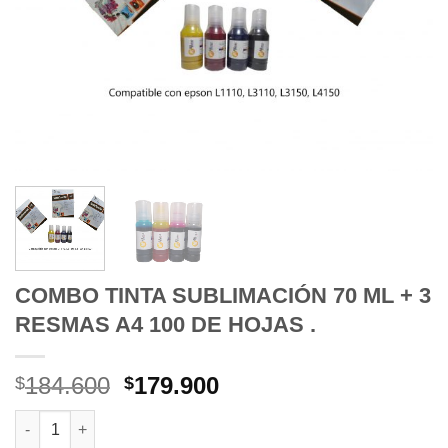
COMBO TINTA SUBLIMACIÓN 70 ML + 3
RESMAS A4 100 DE HOJAS .
El
El
184.600
179.900
$
$
precio
precio
COMBO TINTA SUBLIMACIÓN 70 ML + 3 RESMAS A4 100 DE HOJ
original
actual