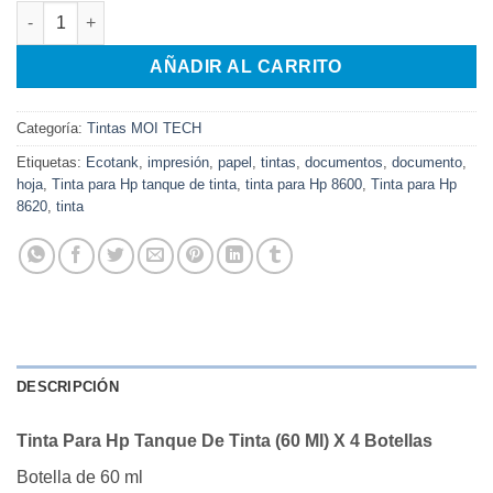
Tinta Para Hp Tanque De Tinta (60 Ml) X 4 Botellas cantidad
AÑADIR AL CARRITO
Categoría:
Tintas MOI TECH
Etiquetas:
Ecotank
,
impresión
,
papel
,
tintas
,
documentos
,
documento
,
hoja
,
Tinta para Hp tanque de tinta
,
tinta para Hp 8600
,
Tinta para Hp
8620
,
tinta
DESCRIPCIÓN
Tinta Para Hp Tanque De Tinta (60 Ml) X 4 Botellas
Botella de 60 ml