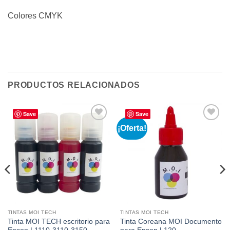
Colores CMYK
PRODUCTOS RELACIONADOS
Save
Save
¡Oferta!
Añadir
Añadir
a la
a la
lista de
lista de
deseos
deseos
TINTAS MOI TECH
TINTAS MOI TECH
Tinta MOI TECH escritorio para
Tinta Coreana MOI Documento