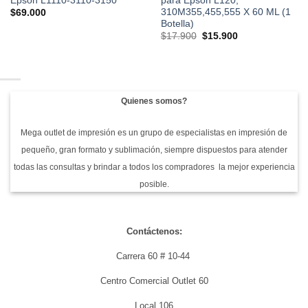
Epson L1110-3110-3150
para Epson L120,
310M355,455,555 X 60 ML (1
$
69.000
Botella)
El
El
$
17.900
$
15.900
precio
precio
original
actual
era:
es:
$17.900.
$15.900.
Quienes somos?
Mega outlet de impresión es un grupo de especialistas en impresión de
pequeño, gran formato y sublimación, siempre dispuestos para atender
todas las consultas y brindar a todos los compradores la mejor experiencia
posible.
Contáctenos:
Carrera 60 # 10-44
Centro Comercial Outlet 60
Local 106