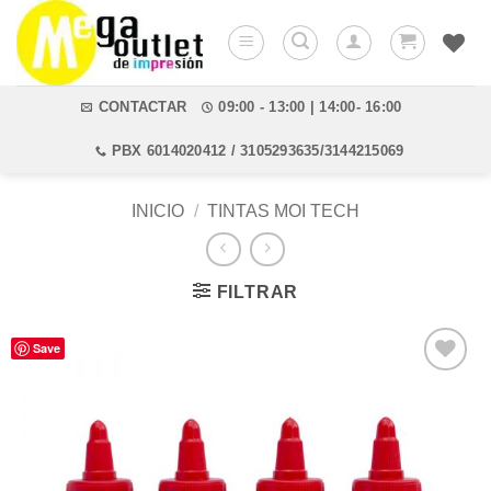
Saltar
al
contenido
CONTACTAR
09:00 - 13:00 | 14:00- 16:00
PBX 6014020412 / 3105293635/3144215069
INICIO
/
TINTAS MOI TECH
FILTRAR
Save
Añadir
a la
lista de
deseos