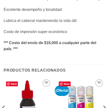
Excelente desempeño y tonalidad
Lubrica el cabezal manteniendo la vida útil
Costo de impresión super económico
*** Costo del envío de $16,000 a cualquier parte del
país. ***
PRODUCTOS RELACIONADOS
Save
Save
¡Oferta!
Añadir
Añadir
a la
a la
lista de
lista de
deseos
deseos