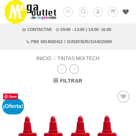
Saltar
al
contenido
CONTACTAR
09:00 - 13:00 | 14:00- 16:00
PBX 6014020412 / 3105293635/3144215069
INICIO
/
TINTAS MOI TECH
FILTRAR
Save
¡Oferta!
Añadir
a la
lista de
deseos