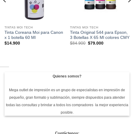
TINTAS MOI TECH
TINTAS MOI TECH
Tinta Coreana Moi para Canon
Tinta Original 544 para Epson,
x 1 botella 60 Ml
3 Botellas X 65 Ml colores CMY
El
El
$
14.900
$
84.900
$
79.000
precio
precio
original
actual
era:
es:
$84.900.
$79.000.
Quienes somos?
Mega outlet de impresión es un grupo de especialistas en impresión de
pequeño, gran formato y sublimación, siempre dispuestos para atender
todas las consultas y brindar a todos los compradores la mejor experiencia
posible.
Contáctenos: