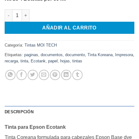
original
actual
era:
es:
Tinta coreana de documento para Epson Ecotank L120, L310,L
$89.900.
$64.000.
AÑADIR AL CARRITO
Categoría:
Tintas MOI TECH
Etiquetas:
paginas
,
documentos
,
documento
,
Tinta Koreana
,
Impresora
,
recarga
,
tinta
,
Ecotank
,
papel
,
hojas
,
tintas
DESCRIPCIÓN
Tinta para Epson Ecotank
Tinta Coreana formulada para cabezales Epson Base dye