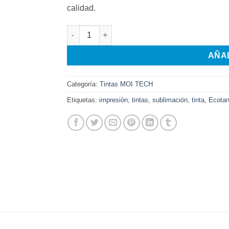
calidad.
Tinta Sublimación para Epson serie L por 1 Li
AÑA
Categoría:
Tintas MOI TECH
Etiquetas:
impresión
,
tintas
,
sublimación
,
tinta
,
Ecota