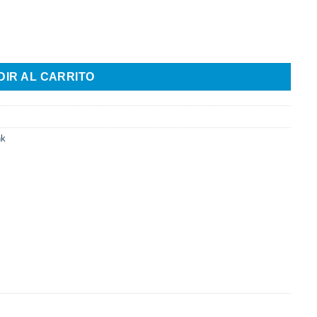
tro cantidad
DIR AL CARRITO
nk