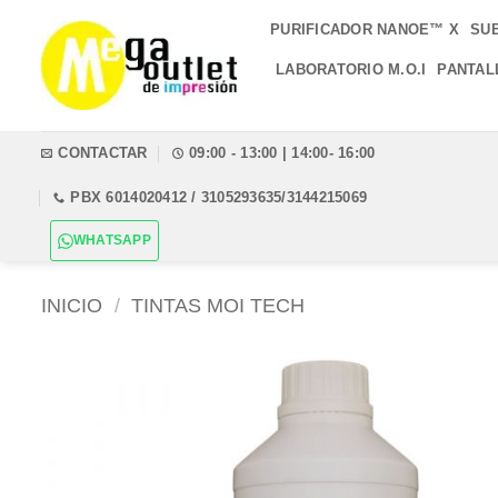
Saltar
PURIFICADOR NANOE™ X
SU
al
contenido
LABORATORIO M.O.I
PANTAL
CONTACTAR
09:00 - 13:00 | 14:00- 16:00
PBX 6014020412 / 3105293635/3144215069
WHATSAPP
INICIO
/
TINTAS MOI TECH