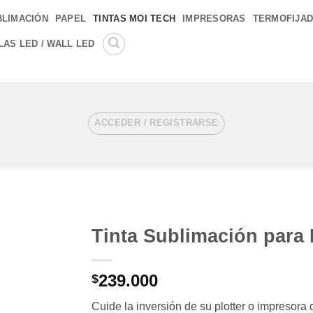
BLIMACIÓN
PAPEL
TINTAS MOI TECH
IMPRESORAS
TERMOFIJA
LAS LED / WALL LED
ACCEDER / REGISTRARSE
Tinta Sublimación para 
Añadir
239.000
a la
$
lista de
deseos
Cuide la inversión de su plotter o impresor