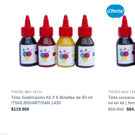
¡Oferta!
r
Añadir
a la
e
lista de
s
deseos
TINTAS MOI TECH
TINTAS MOI T
Tinta Sublimación Kit X 6 Botellas de 60 ml
Tinta coreana
/T50/L800/ARTISAN 1430
ml en kit ( fo
El
$
119.900
$
69.900
$
64
prec
origi
era:
$69.