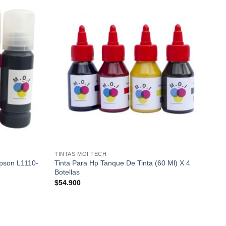
Añadir
Añadir
a la
a la
lista de
lista de
deseos
deseos
TINTAS MOI TECH
Epson L1110-
Tinta Para Hp Tanque De Tinta (60 Ml) X 4
Botellas
$
54.900