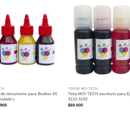
Añadir
a la
lista de
deseos
ECH
TINTAS MOI TECH
 de documento para Brother 60
Tinta MOI TECH escritorio para 
rmulada )
3110-3150
El
.900
$
69.000
io
precio
nal
actual
es:
900.
$64.900.