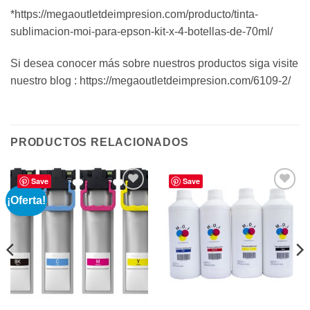
*https://megaoutletdeimpresion.com/producto/tinta-
sublimacion-moi-para-epson-kit-x-4-botellas-de-70ml/
Si desea conocer más sobre nuestros productos siga visite
nuestro blog : https://megaoutletdeimpresion.com/6109-2/
PRODUCTOS RELACIONADOS
Save
Save
¡Oferta!
Añadir
Añadir
a la
a la
lista de
lista de
deseos
deseos