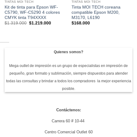
TINTAS MOI TECH
TINTAS MOI TECH
Kit de tinta para Epson WF-
Tinta MOI TECH coreana
C5790, WF-C5290 4 colores
compatible Epson M200,
CMYK tinta T94XXXX
M3170, L6190
El
El
$
1.319.000
$
1.219.000
$
168.000
precio
precio
original
actual
era:
es:
$1.319.000.
$1.219.000.
Quienes somos?
Mega outlet de impresión es un grupo de especialistas en impresión de
pequeño, gran formato y sublimación, siempre dispuestos para atender
todas las consultas y brindar a todos los compradores la mejor experiencia
posible.
Contáctenos:
Carrera 60 # 10-44
Centro Comercial Outlet 60