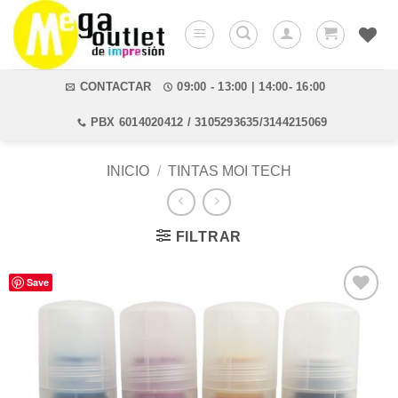
Saltar
al
contenido
CONTACTAR
09:00 - 13:00 | 14:00- 16:00
PBX 6014020412 / 3105293635/3144215069
INICIO
/
TINTAS MOI TECH
FILTRAR
Save
Añadir
a la
lista de
deseos