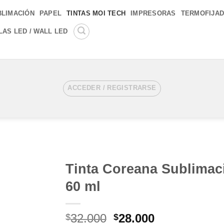
BLIMACIÓN
PAPEL
TINTAS MOI TECH
IMPRESORAS
TERMOFIJA
LAS LED / WALL LED
ACCEDER / REGISTRARSE
Tinta Coreana Sublimaci
60 ml
Añadir
a la
lista de
El
El
32.000
28.000
$
$
deseos