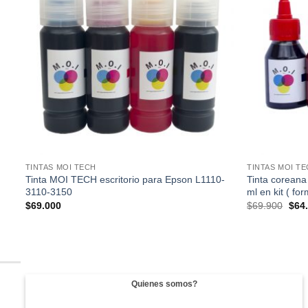
e
lista de
s
deseos
TINTAS MOI TECH
TINTAS MOI T
Tinta MOI TECH escritorio para Epson L1110-
Tinta coreana
3110-3150
ml en kit ( fo
El
$
69.000
$
69.900
$
64
prec
origi
era:
$69.
Quienes somos?