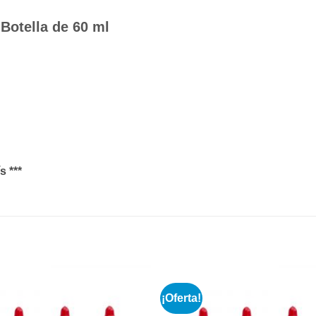
Botella de 60 ml
s ***
¡Oferta!
Añadir
a la