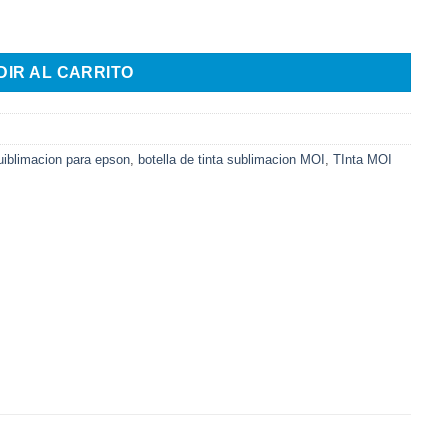
ella de 60 ml cantidad
DIR AL CARRITO
uiblimacion para epson
,
botella de tinta sublimacion MOI
,
TInta MOI