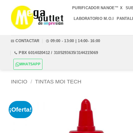
Saltar
PURIFICADOR NANOE™ X
SU
al
contenido
LABORATORIO M.O.I
PANTAL
CONTACTAR
09:00 - 13:00 | 14:00- 16:00
PBX 6014020412 / 3105293635/3144215069
WHATSAPP
INICIO
/
TINTAS MOI TECH
¡Oferta!