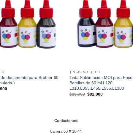
lista de
deseos
ECH
TINTAS MOI TECH
 de documento para Brother 60
Tinta Sublimación MOI para Epson
rmulada )
Botellas de 60 ml L120,
L310,L355,L455,L555,L1300
El
.900
io
precio
El
El
$
89.900
$
82.000
nal
actual
precio
precio
es:
original
actual
900.
$64.900.
era:
es:
$89.900.
$82.000.
Contáctenos:
Carrera 60 # 10-44