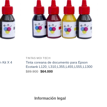
lista de
lista de
deseos
deseos
TINTAS MOI TECH
 Kit X 4
Tinta coreana de documento para Epson
Ecotank L120, L310,L355,L455,L555,L1300
El
El
$
89.900
$
64.000
precio
precio
original
actual
era:
es:
$89.900.
$64.000.
Información legal