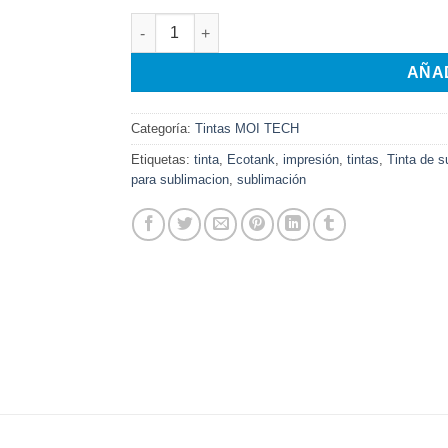
precio
precio
Tinta Coreana Sublimación para Epson x 1 Bot
original
actual
era:
es:
AÑA
$32.000.
$28.000.
Categoría:
Tintas MOI TECH
Etiquetas:
tinta
,
Ecotank
,
impresión
,
tintas
,
Tinta de s
para sublimacion
,
sublimación