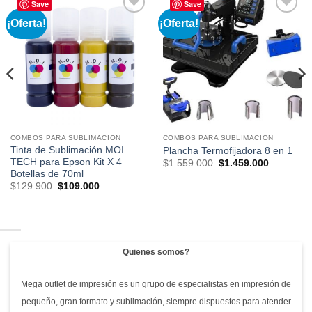
Save
Save
¡Oferta!
¡Oferta!
Añadir
Añadir
a la
a la
lista de
lista de
deseos
deseos
COMBOS PARA SUBLIMACIÓN
COMBOS PARA SUBLIMACIÓN
Tinta de Sublimación MOI
Plancha Termofijadora 8 en 1
TECH para Epson Kit X 4
El
El
$
1.559.000
$
1.459.000
precio
precio
Botellas de 70ml
original
actual
El
El
$
129.900
$
109.000
era:
es:
precio
precio
$1.559.000.
$1.459.00
original
actual
000.
era:
es:
$129.900.
$109.000.
Quienes somos?
Mega outlet de impresión es un grupo de especialistas en impresión de
pequeño, gran formato y sublimación, siempre dispuestos para atender