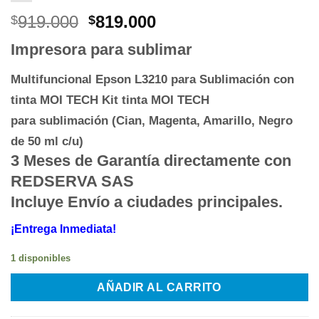
El
El
919.000
819.000
$
$
precio
precio
Impresora para sublimar
original
actual
era:
es:
Multifuncional Epson L3210 para Sublimación con
$919.000.
$819.000.
tinta MOI TECH
Kit tinta MOI TECH
para
sublimación (Cian, Magenta, Amarillo, Negro
de 50 ml c/u)
3 Meses de Garantía directamente con
REDSERVA SAS
Incluye Envío a ciudades principales.
¡Entrega Inmediata!
1 disponibles
AÑADIR AL CARRITO