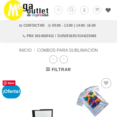
Saltar
al
contenido
CONTACTAR
09:00 - 13:00 | 14:00- 16:00
PBX 6014020412 / 3105293635/3144215069
INICIO
/
COMBOS PARA SUBLIMACIÓN
FILTRAR
Save
¡Oferta!
Añadir
a la
lista de
deseos