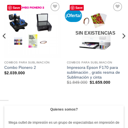
Save
Save
¡Oferta!
Añadir
Añadir
a la
a la
lista de
lista de
deseos
deseos
SIN EXISTENCIAS
COMBOS PARA SUBLIMACIÓN
COMBOS PARA SUBLIMACIÓN
Impresora Epson F170 para
Combo Pionero 2
sublimación , gratis resma de
$
2.039.000
Sublimación y cinta
El
El
$
1.849.000
$
1.659.000
precio
precio
original
actual
era:
es:
$1.849.000.
$1.659.00
Quienes somos?
Mega outlet de impresión es un grupo de especialistas en impresión de