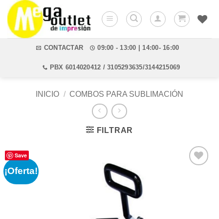
Saltar
al
contenido
CONTACTAR
09:00 - 13:00 | 14:00- 16:00
PBX 6014020412 / 3105293635/3144215069
INICIO
/
COMBOS PARA SUBLIMACIÓN
FILTRAR
Save
¡Oferta!
Añadir
a la
lista de
deseos