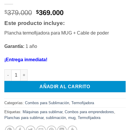
El
El
379.000
369.000
$
$
precio
precio
Este producto incluye:
original
actual
era:
es:
Plancha termofijadora para MUG + Cable de poder
$379.000.
$369.000.
Garantía:
1 año
¡Entrega inmediata!
Plancha termofijadora para Mug cantidad
AÑADIR AL CARRITO
Categorías:
Combos para Sublimación
,
Termofijadora
Etiquetas:
Máquinas para sublimar
,
Combos para emprendedores
,
Planchas para sublimar
,
sublimación
,
mug
,
Termofijadora