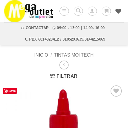
Saltar
al
contenido
CONTACTAR
09:00 - 13:00 | 14:00- 16:00
PBX 6014020412 / 3105293635/3144215069
INICIO
/
TINTAS MOI TECH
FILTRAR
Save
Añadir
a la
lista de
deseos