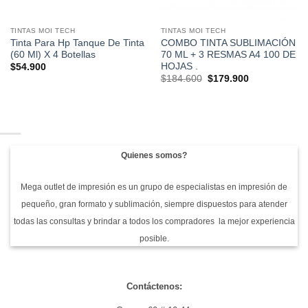
TINTAS MOI TECH
TINTAS MOI TECH
Tinta Para Hp Tanque De Tinta
COMBO TINTA SUBLIMACIÓN
(60 Ml) X 4 Botellas
70 ML + 3 RESMAS A4 100 DE
HOJAS .
$
54.900
El
El
$
184.600
$
179.900
precio
precio
original
actual
era:
es:
$184.600.
$179.900.
Quienes somos?
Mega outlet de impresión es un grupo de especialistas en impresión de
pequeño, gran formato y sublimación, siempre dispuestos para atender
todas las consultas y brindar a todos los compradores la mejor experiencia
posible.
Contáctenos: