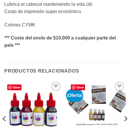
Lubrica el cabezal manteniendo la vida útil
Costo de impresión super económico
Colores CYMK
*** Costo del envío de $10,000 a cualquier parte del
país ***
PRODUCTOS RELACIONADOS
Save
Save
¡Oferta!
Añadir
Añadir
a la
a la
lista de
lista de
deseos
deseos