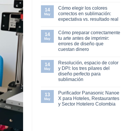
sustrato:
No
guía
hay
Cómo elegir los colores
práctica
comentarios
14
en
para
correctos en sublimación:
May
Temperatura,
emprendedores
expectativa vs. resultado real
tiempo
de
y
sublimación
No
presión
hay
en
Cómo preparar correctamente
comentarios
14
la
en
tu arte antes de imprimir:
termofijadora:
May
Cómo
la
errores de diseño que
elegir
trilogía
los
cuestan dinero
del
colores
diseño
correctos
No
bien
en
hay
sublimado
Resolución, espacio de color
sublimación:
comentarios
14
en
expectativa
y DPI: los tres pilares del
May
Cómo
vs.
diseño perfecto para
preparar
resultado
correctamente
real
sublimación
tu
arte
No
antes
hay
Purificador Panasonic Nanoe
de
comentarios
13
en
imprimir:
X para Hoteles, Restaurantes
May
Resolución,
errores
y Sector Hotelero Colombia
espacio
de
de
diseño
No
color
que
hay
y
cuestan
comentarios
DPI:
dinero
en
los
Purificador
tres
Panasonic
pilares