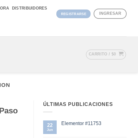
DORA
DISTRIBUIDORES
INGRESAR
REGISTRARSE
CARRITO /
$
0
ION
ÚLTIMAS PUBLICACIONES
 Paso
Elementor #11753
22
Jun
No
hay
comentarios