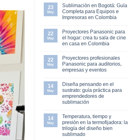
en
Sublimación en Bogotá: Guía
23
Elementor
Completa para Equipos e
#11753
May
Impresoras en Colombia
No
hay
Proyectores Panasonic para
comentarios
22
en
el hogar: crea tu sala de cine
May
Sublimación
en casa en Colombia
en
Bogotá:
No
Guía
hay
Completa
Proyectores profesionales
comentarios
22
para
en
Panasonic para auditorios,
Equipos
May
Proyectores
e
empresas y eventos
Panasonic
Impresoras
para
en
No
el
Colombia
hay
hogar:
Diseña pensando en el
comentarios
14
crea
en
sustrato: guía práctica para
tu
May
Proyectores
sala
emprendedores de
profesionales
de
Panasonic
sublimación
cine
para
en
auditorios,
No
casa
empresas
hay
en
Temperatura, tiempo y
y
comentarios
14
Colombia
en
eventos
presión en la termofijadora: la
May
Diseña
trilogía del diseño bien
pensando
en
sublimado
el