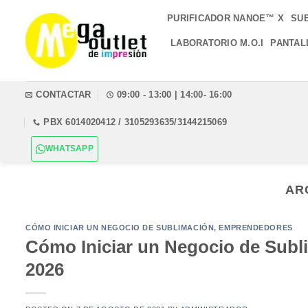
Saltar
PURIFICADOR NANOE™ X
SU
al
contenido
LABORATORIO M.O.I
PANTAL
CONTACTAR
09:00 - 13:00 | 14:00- 16:00
PBX 6014020412 / 3105293635/3144215069
WHATSAPP
AR
CÓMO INICIAR UN NEGOCIO DE SUBLIMACIÓN
,
EMPRENDEDORES
Cómo Iniciar un Negocio de Sub
2026