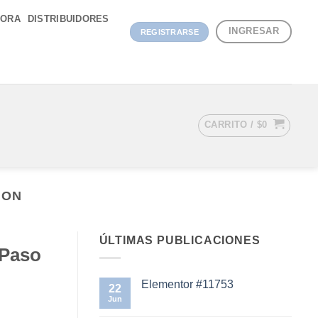
DORA
DISTRIBUIDORES
INGRESAR
REGISTRARSE
CARRITO /
$
0
ION
ÚLTIMAS PUBLICACIONES
 Paso
Elementor #11753
22
Jun
No
hay
comentarios