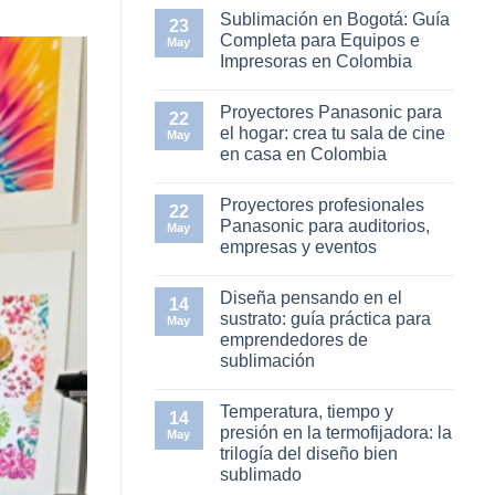
en
Sublimación en Bogotá: Guía
23
Elementor
Completa para Equipos e
#11753
May
Impresoras en Colombia
No
hay
Proyectores Panasonic para
comentarios
22
en
el hogar: crea tu sala de cine
May
Sublimación
en casa en Colombia
en
Bogotá:
No
Guía
hay
Completa
Proyectores profesionales
comentarios
22
para
en
Panasonic para auditorios,
Equipos
May
Proyectores
e
empresas y eventos
Panasonic
Impresoras
para
en
No
el
Colombia
hay
hogar:
Diseña pensando en el
comentarios
14
crea
en
sustrato: guía práctica para
tu
May
Proyectores
sala
emprendedores de
profesionales
de
Panasonic
sublimación
cine
para
en
auditorios,
No
casa
empresas
hay
en
Temperatura, tiempo y
y
comentarios
14
Colombia
en
eventos
presión en la termofijadora: la
May
Diseña
trilogía del diseño bien
pensando
en
sublimado
el