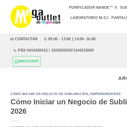
Saltar
PURIFICADOR NANOE™ X
SU
al
contenido
LABORATORIO M.O.I
PANTAL
CONTACTAR
09:00 - 13:00 | 14:00- 16:00
PBX 6014020412 / 3105293635/3144215069
WHATSAPP
AR
CÓMO INICIAR UN NEGOCIO DE SUBLIMACIÓN
,
EMPRENDEDORES
Cómo Iniciar un Negocio de Sub
2026