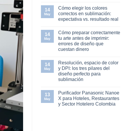
sustrato:
No
guía
hay
Cómo elegir los colores
práctica
comentarios
14
en
para
correctos en sublimación:
May
Temperatura,
emprendedores
expectativa vs. resultado real
tiempo
de
y
sublimación
No
presión
hay
en
Cómo preparar correctamente
comentarios
14
la
en
tu arte antes de imprimir:
termofijadora:
May
Cómo
la
errores de diseño que
elegir
trilogía
los
cuestan dinero
del
colores
diseño
correctos
No
bien
en
hay
sublimado
Resolución, espacio de color
sublimación:
comentarios
14
en
expectativa
y DPI: los tres pilares del
May
Cómo
vs.
diseño perfecto para
preparar
resultado
correctamente
real
sublimación
tu
arte
No
antes
hay
Purificador Panasonic Nanoe
de
comentarios
13
en
imprimir:
X para Hoteles, Restaurantes
May
Resolución,
errores
y Sector Hotelero Colombia
espacio
de
de
diseño
No
color
que
hay
y
cuestan
comentarios
DPI:
dinero
en
los
Purificador
tres
Panasonic
pilares